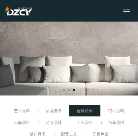
艺术涂料
家用装修
建筑涂料
特种涂料
木器涂料
民用涂料
工业涂料
汽车涂料
辅料品类
配套工具
配套色浆