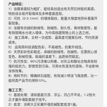
产品特征：
1）涂膜表面较为粗犷，能轻易创造出有天然石材般的美感，
特别适合易开裂墙体及多种基面造型。
2）可抗（0.3-1mm）的墙体裂纹，能量大限度地弥补基面开
裂现象。
3）涂膜有优越的耐候性、耐碱性、耐久性、骨材致密性，能
有效阻隔水分进入墙体，为中高档建筑物上的上选之材。
4） 施工简单，主材一次成型、逼真度可媲美石材，节约资源
成本。
5） 运用高科技调配色彩，不易褪色，抗紫外线佳。
6）天然彩砂色彩稳定，卓越的耐候性、抗碱性、无需担心退
变色，耐候性强，极端的温差下，品质依然稳定。
7）抗污性佳：90%污渍难以附着，对灰尘和酸化合物具有较
强的抵抗力，即使受到污染，可用水性清洗剂清除，不会影响
涂饰效果。
8）用料节约：精确碎石级配，有效减少喷涂飞溅浪费，比一
般同类产品节约用料10%。
施工工艺：
1）基层处理：清除基面污渍、浮尘、凹凸不平处，1-2到大
正才赢外墙配套腻子找平。
2）底漆：涂刷大正彩翼外墙抗碱配套底漆1遍。